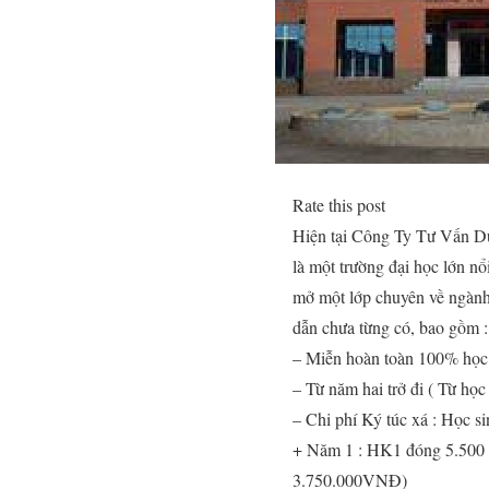
Rate this post
Hiện tại Công Ty Tư Vấn Du
là một trường đại học lớn n
mở một lớp chuyên về ngành
dẫn chưa từng có, bao gồm 
– Miễn hoàn toàn 100% học
– Từ năm hai trở đi ( Từ học
– Chi phí Ký túc xá : Học s
+ Năm 1 : HK1 đóng 5.500
3.750.000VNĐ)