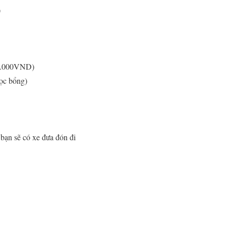
)
00.000VND)
học bổng)
bạn sẽ có xe đưa đón đi