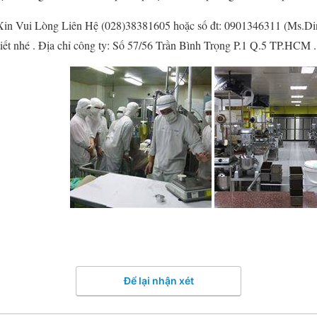
in Vui Lòng Liên Hệ (028)38381605 hoặc số đt: 0901346311 (Ms.Di
tiết nhé . Địa chỉ công ty: Số 57/56 Trần Bình Trọng P.1 Q.5 TP.HCM .
Để lại nhận xét