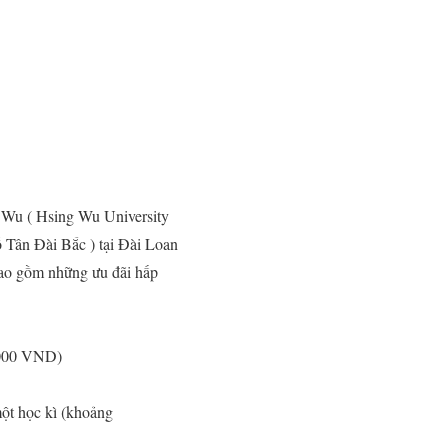
 Wu ( Hsing Wu University
ố Tân Đài Bắc ) tại Đài Loan
ao gồm những ưu đãi hấp
.000 VND)
t học kì (khoảng