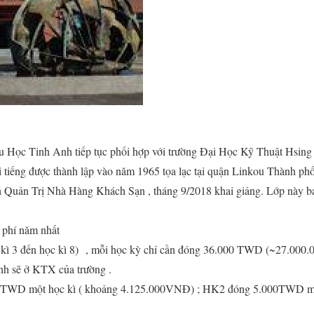
 Học Tinh Anh tiếp tục phối hợp với trường Đại Học Kỹ Thuật Hsing
ổi tiếng được thành lập vào năm 1965 tọa lạc tại quận Linkou Thành ph
 Quản Trị Nhà Hàng Khách Sạn , tháng 9/2018 khai giảng. Lớp này b
:
 phí năm nhất
 kì 3 đến học kì 8)
, mỗi học kỳ chỉ cần đóng 36.000 TWD (~27.000
inh sẽ ở KTX của trường .
 TWD một học kì ( khoảng 4.125.000VNĐ) ; HK2 đóng 5.000TWD mộ