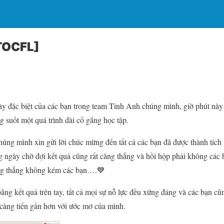
TOCFL]
y đặc biệt của các bạn trong team Tinh Anh chúng mình, giờ phút này 
g suốt một quá trình dài cố gắng học tập.
húng mình xin gửi lời chúc mừng đến tất cả các bạn đã được thành tích
 ngày chờ đợi kết quả cũng rất căng thẳng và hồi hộp phải không các 
ng thẳng không kém các bạn….💙
ằng kết quả trên tay, tất cả mọi sự nỗ lực đều xứng đáng và các bạn cũ
càng tiến gần hơn với ước mơ của mình.