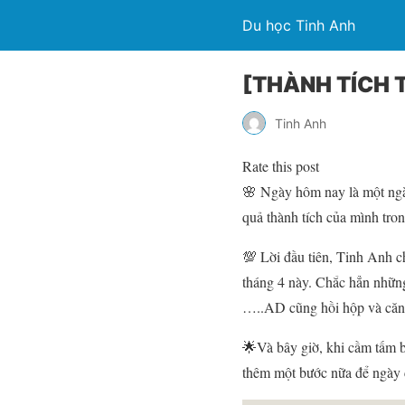
Du học Tinh Anh
[THÀNH TÍCH 
Tinh Anh
Rate this post
🌸 Ngày hôm nay là một ngà
quả thành tích của mình tron
💯 Lời đầu tiên, Tinh Anh c
tháng 4 này. Chắc hẳn những
…..AD cũng hồi hộp và că
🌟Và bây giờ, khi cầm tấm b
thêm một bước nữa để ngày 