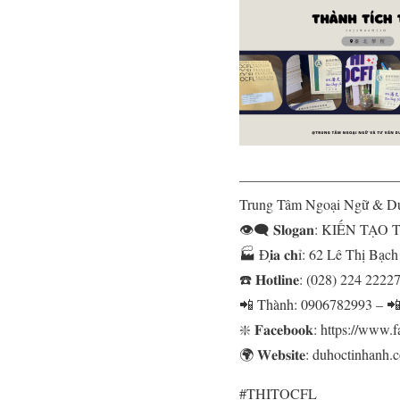
———————————
Trung Tâm Ngoại Ngữ
👁‍🗨 𝐒𝐥𝐨𝐠𝐚𝐧: KIẾN
🏭 Đ𝐢̣𝐚 𝐜𝐡ỉ: 62 Lê Thị B
☎️ 𝐇𝐨𝐭𝐥𝐢𝐧𝐞: (028) 224 2222
📲 Thành: 0906782993 – 
❇️ 𝐅𝐚𝐜𝐞𝐛𝐨𝐨𝐤: https://
🌍 𝐖𝐞𝐛𝐬𝐢𝐭𝐞: duhoctinhanh
#THITOCFL