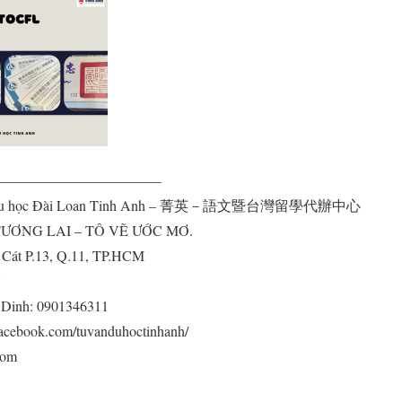
———————————–
 & Du học Đài Loan Tinh Anh – 菁英－語文暨台灣留學代辦中心
 TẠO TƯƠNG LAI – TÔ VẼ ƯỚC MƠ.
ạch Cát P.13, Q.11, TP.HCM
7
Dinh: 0901346311
www.facebook.com/tuvanduhoctinhanh/
.com