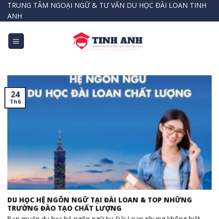
Bỏ
TRUNG TÂM NGOẠI NGỮ & TƯ VẤN DU HỌC ĐÀI LOAN TINH
ANH
qua
nội
dung
24
Th6
DU HỌC HỆ NGÔN NGỮ TẠI ĐÀI LOAN & TOP NHỮNG
TRƯỜNG ĐÀO TẠO CHẤT LƯỢNG
Bạn muốn du học hệ ngôn ngữ tại Đài Loan nhưng không biết