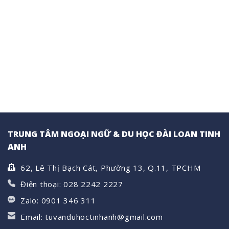
VỮNG
Loan:
luận
TƯƠNG
Nên
ở
LAI!
ở
THI
ký
THỬ
túc
TOCFL
xá
MIỄN
hay
PHÍ
thuê
–
nhà
CỌ
riêng?
XÁT
VỚI
ĐỀ
CHUẨN,
TỰ
TIN
THI
THẬT
(KỲ
THÁNG
7)
TRUNG TÂM NGOẠI NGỮ & DU HỌC ĐÀI LOAN TINH
ANH
62, Lê Thị Bạch Cát, Phường 13, Q.11, TPCHM
Điện thoại: 028 2242 2227
Zalo: 0901 346 311
Email: tuvanduhoctinhanh@gmail.com