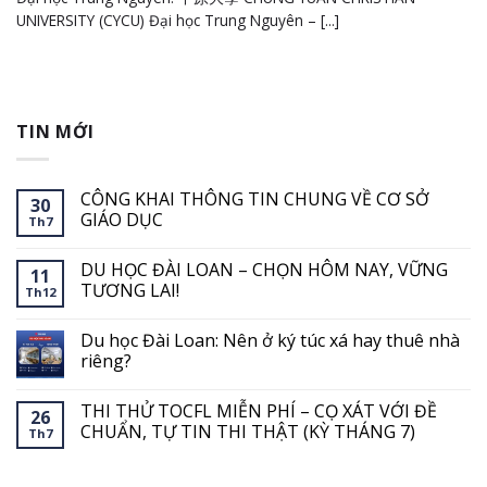
UNIVERSITY (CYCU) Đại học Trung Nguyên – [...]
TIN MỚI
CÔNG KHAI THÔNG TIN CHUNG VỀ CƠ SỞ
30
GIÁO DỤC
Th7
Không
có
DU HỌC ĐÀI LOAN – CHỌN HÔM NAY, VỮNG
bình
11
luận
TƯƠNG LAI!
Th12
ở
CÔNG
Không
KHAI
có
Du học Đài Loan: Nên ở ký túc xá hay thuê nhà
THÔNG
bình
TIN
luận
riêng?
CHUNG
ở
VỀ
DU
Không
CƠ
HỌC
có
THI THỬ TOCFL MIỄN PHÍ – CỌ XÁT VỚI ĐỀ
SỞ
ĐÀI
bình
26
GIÁO
LOAN
luận
CHUẨN, TỰ TIN THI THẬT (KỲ THÁNG 7)
Th7
DỤC
–
ở
CHỌN
Du
Không
HÔM
học
có
NAY,
Đài
bình