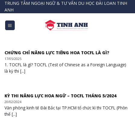
Bỏ
TRUNG TÂM NGOẠI NGỮ & TƯ VẤN DU HỌC ĐÀI LOAN TINH
ANH
qua
nội
dung
CHỨNG CHỈ NĂNG LỰC TIẾNG HOA TOCFL LÀ GÌ?
17/05/2025
1. TOCFL là gì? TOCFL (Test of Chinese as a Foreign Language)
là kỳ thi [...]
KỲ THI NĂNG LỰC HOA NGỮ – TOCFL THÁNG 5/2024
20/02/2024
Văn phòng kinh tế Đài Bắc tại TP.HCM tổ chức kì thi TOCFL (Phồn
thể [...]