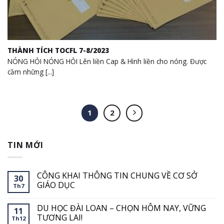
THÀNH TÍCH TOCFL 7-8/2023
NÓNG HỎI NÓNG HỎI Lên liền Cap & Hình liền cho nóng. Được
cầm những [...]
1
2
TIN MỚI
CÔNG KHAI THÔNG TIN CHUNG VỀ CƠ SỞ
30
GIÁO DỤC
Th7
Không
có
DU HỌC ĐÀI LOAN – CHỌN HÔM NAY, VỮNG
bình
11
luận
TƯƠNG LAI!
Th12
ở