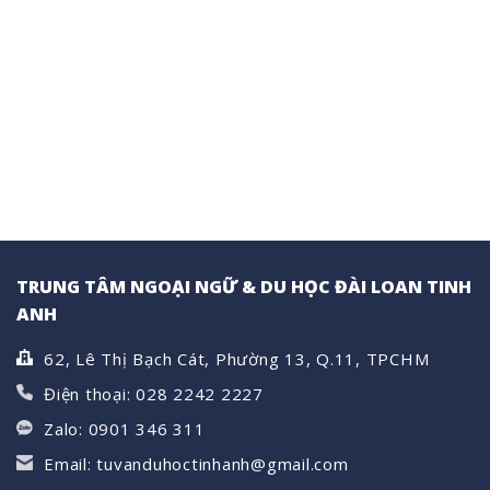
VỮNG
Loan:
luận
TƯƠNG
Nên
ở
LAI!
ở
THI
ký
THỬ
túc
TOCFL
xá
MIỄN
hay
PHÍ
thuê
–
nhà
CỌ
riêng?
XÁT
VỚI
ĐỀ
CHUẨN,
TỰ
TIN
THI
THẬT
(KỲ
THÁNG
7)
TRUNG TÂM NGOẠI NGỮ & DU HỌC ĐÀI LOAN TINH
ANH
62, Lê Thị Bạch Cát, Phường 13, Q.11, TPCHM
Điện thoại: 028 2242 2227
Zalo: 0901 346 311
Email: tuvanduhoctinhanh@gmail.com