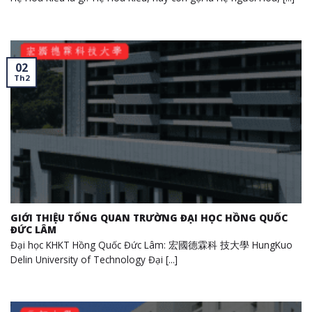
02
Th2
GIỚI THIỆU TỔNG QUAN TRƯỜNG ĐẠI HỌC HỒNG QUỐC
ĐỨC LÂM
Đại học KHKT Hồng Quốc Đức Lâm: 宏國德霖科 技大學 HungKuo
Delin University of Technology Đại [...]