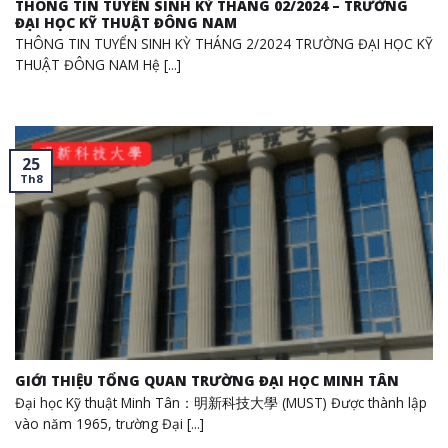
THÔNG TIN TUYỂN SINH KỲ THÁNG 02/2024 – TRƯỜNG
ĐẠI HỌC KỸ THUẬT ĐÔNG NAM
THÔNG TIN TUYỂN SINH KỲ THÁNG 2/2024 TRƯỜNG ĐẠI HỌC KỸ
THUẬT ĐÔNG NAM Hệ [...]
25
Th8
GIỚI THIỆU TỔNG QUAN TRƯỜNG ĐẠI HỌC MINH TÂN
Đại học Kỹ thuật Minh Tân：明新科技大學 (MUST) Được thành lập
vào năm 1965, trường Đại [...]