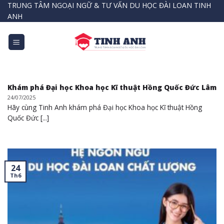
Bỏ
TRUNG TÂM NGOẠI NGỮ & TƯ VẤN DU HỌC ĐÀI LOAN TINH
ANH
qua
nội
dung
Khám phá Đại học Khoa học Kĩ thuật Hồng Quốc Đức Lâm
24/07/2025
Hãy cùng Tinh Anh khám phá Đại học Khoa học Kĩ thuật Hồng
Quốc Đức [...]
24
Th6