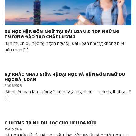
DU HỌC HỆ NGÔN NGỮ TẠI ĐÀI LOAN & TOP NHỮNG
TRƯỜNG ĐÀO TẠO CHẤT LƯỢNG
Bạn muốn du học hệ ngôn ngữ tại Đài Loan nhưng không biết
nên chọn [...]
SỰ KHÁC NHAU GIỮA HỆ ĐẠI HỌC VÀ HỆ NGÔN NGỮ DU
HỌC ĐÀI LOAN
24/06/2025
Rất nhiều bạn lầm tưởng 2 hệ này giống nhau — nhưng thật ra, lộ
[...]
CHƯƠNG TRÌNH DU HỌC CHO HỆ HOA KIỀU
19/02/2024
Hệ Hoa Kiều là gì? Hệ Hoa Kiều, hay còn gọi là Hệ người Hoa, [...]