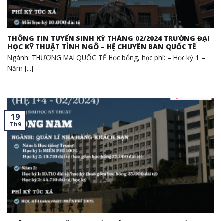
THÔNG TIN TUYỂN SINH KỲ THÁNG 02/2024 TRƯỜNG ĐẠI
HỌC KỸ THUẬT TỈNH NGÔ – HỆ CHUYÊN BAN QUỐC TẾ
Ngành: THƯƠNG MẠI QUỐC TẾ Học bổng, học phí: – Học kỳ 1 –
Năm [...]
19
Th9