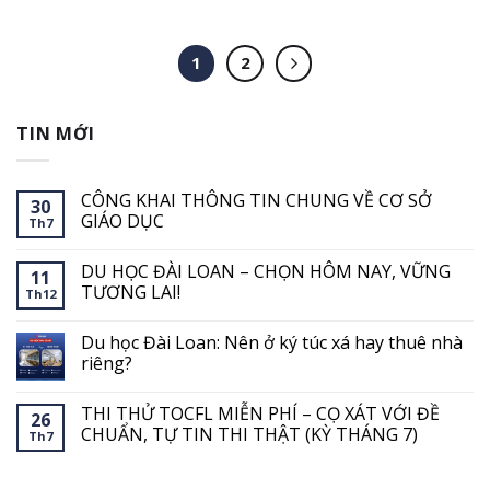
1
2
TIN MỚI
CÔNG KHAI THÔNG TIN CHUNG VỀ CƠ SỞ
30
GIÁO DỤC
Th7
Không
có
DU HỌC ĐÀI LOAN – CHỌN HÔM NAY, VỮNG
bình
11
luận
TƯƠNG LAI!
Th12
ở
CÔNG
Không
KHAI
có
Du học Đài Loan: Nên ở ký túc xá hay thuê nhà
THÔNG
bình
TIN
luận
riêng?
CHUNG
ở
VỀ
DU
Không
CƠ
HỌC
có
THI THỬ TOCFL MIỄN PHÍ – CỌ XÁT VỚI ĐỀ
SỞ
ĐÀI
bình
26
GIÁO
LOAN
luận
CHUẨN, TỰ TIN THI THẬT (KỲ THÁNG 7)
Th7
DỤC
–
ở
CHỌN
Du
Không
HÔM
học
có
NAY,
Đài
bình