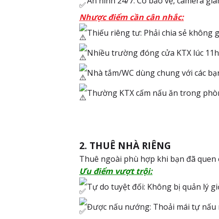
An ninh 24/7: Có bảo vệ, camera giá
Nhược điểm cần cân nhắc:
Thiếu riêng tư: Phải chia sẻ không 
Nhiều trường đóng cửa KTX lúc 11h-
Nhà tắm/WC dùng chung với các bạn
Thường KTX cấm nấu ăn trong phò
2. THUÊ NHÀ RIÊNG
Thuê ngoài phù hợp khi bạn đã quen c
Ưu điểm vượt trội:
Tự do tuyệt đối: Không bị quản lý g
Được nấu nướng: Thoải mái tự nấu m