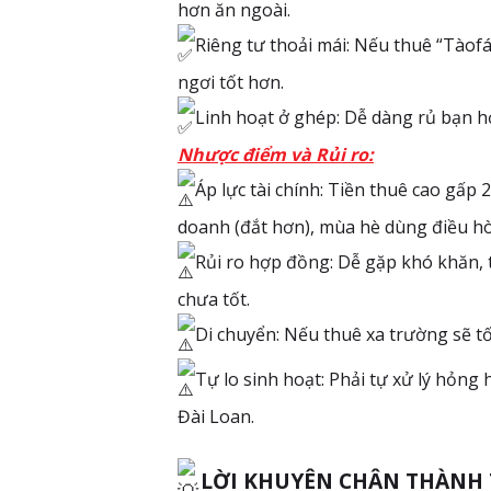
hơn ăn ngoài.
Riêng tư thoải mái: Nếu thuê “Tàofá
ngơi tốt hơn.
Linh hoạt ở ghép: Dễ dàng rủ bạn hợ
Nhược điểm và Rủi ro:
Áp lực tài chính: Tiền thuê cao gấp 
doanh (đắt hơn), mùa hè dùng điều hòa
Rủi ro hợp đồng: Dễ gặp khó khăn, t
chưa tốt.
Di chuyển: Nếu thuê xa trường sẽ tốn
Tự lo sinh hoạt: Phải tự xử lý hỏng
Đài Loan.
LỜI KHUYÊN CHÂN THÀNH 