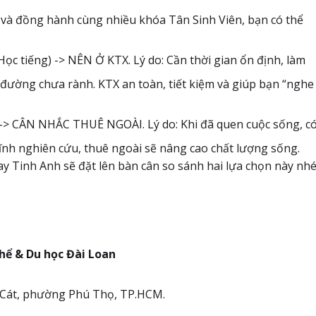
 và đồng hành cùng nhiều khóa Tân Sinh Viên, bạn có thể
ọc tiếng) -> NÊN Ở KTX. Lý do: Cần thời gian ổn định, làm
 đường chưa rành. KTX an toàn, tiết kiệm và giúp bạn “nghe
i -> CÂN NHẮC THUÊ NGOÀI. Lý do: Khi đã quen cuộc sống, c
ĩnh nghiên cứu, thuê ngoài sẽ nâng cao chất lượng sống.
ay Tinh Anh sẽ đặt lên bàn cân so sánh hai lựa chọn này nhé
hể & Du học Đài Loan
h Cát, phường Phú Thọ, TP.HCM.