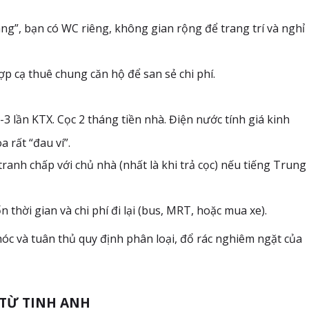
ng”, bạn có WC riêng, không gian rộng để trang trí và nghỉ
p cạ thuê chung căn hộ để san sẻ chi phí.
2-3 lần KTX. Cọc 2 tháng tiền nhà. Điện nước tính giá kinh
 rất “đau ví”.
ranh chấp với chủ nhà (nhất là khi trả cọc) nếu tiếng Trung
 thời gian và chi phí đi lại (bus, MRT, hoặc mua xe).
 hóc và tuân thủ quy định phân loại, đổ rác nghiêm ngặt của
TỪ TINH ANH