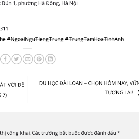
c Bún 1, phường Hà Đông, Hà Nội
6311
he
#NgoaiNguTiengTrung
#TrungTamHoaTinhAnh
DU HỌC ĐÀI LOAN – CHỌN HÔM NAY, VỮ
ÁT VỚI ĐỀ
TƯƠNG LAI!
 7)
hị công khai.
Các trường bắt buộc được đánh dấu
*