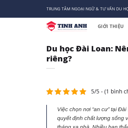
Bỏ
TRUNG TÂM NGOẠI NGỮ & TƯ VẤN DU HỌ
qua
nội
dung
GIỚI THIỆU
Du học Đài Loan: Nê
riêng?
5/5 - (1 bình 
Việc chọn nơi “an cư” tại Đà
quyết định chất lượng sống 
tháng xa nhà. Nhiều bạn thắc