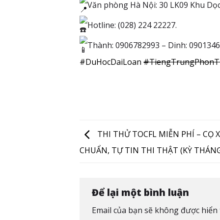
Văn phòng Hà Nội: 30 LK09 Khu Dọ
Hotline: (028) 224 22227.
Thành: 0906782993 – Dinh: 090134
#DuHocDaiLoan
#TiengTrungPhonT
THI THỬ TOCFL MIỄN PHÍ – CỌ X
CHUẨN, TỰ TIN THI THẬT (KỲ THÁNG
Để lại một bình luận
Email của bạn sẽ không được hiển t