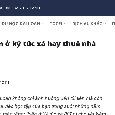
C ĐÀI LOAN TINH ANH
DU HỌC ĐÀI LOAN
TOCFL
DỊCH VỤ KHÁC
T
n ở ký túc xá hay thuê nhà
chọn)
i Loan không chỉ ảnh hưởng đến túi tiền mà còn
và việc học tập của bạn trong suốt những năm
 mắc rằng: “Nên ở Ký túc xá (KTX) cho tiết kiệm