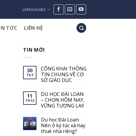
LANGUAGES
IN TỨC
LIÊN HỆ
TIN MỚI
CÔNG KHAI THÔNG
30
TIN CHUNG VỀ CƠ
Th7
SỞ GIÁO DỤC
Không
có
DU HỌC ĐÀI LOAN
bình
11
luận
– CHỌN HÔM NAY,
Th12
ở
VỮNG TƯƠNG LAI!
CÔNG
KHAI
Không
THÔNG
có
TIN
Du học Đài Loan:
bình
CHUNG
luận
Nên ở ký túc xá hay
VỀ
ở
CƠ
thuê nhà riêng?
DU
SỞ
HỌC