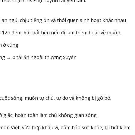
m sát chặt chẽ. Phụ huynh rất yên tâm.
gian ngủ, chịu tiếng ồn và thói quen sinh hoạt khác nhau
12h đêm. Rất bất tiện nếu đi làm thêm hoặc về muộn.
 ở cùng.
ng → phải ăn ngoài thường xuyên
uộc sống, muốn tự chủ, tự do và không bị gò bó.
iờ giấc, hoàn toàn làm chủ không gian sống.
ón Việt, vừa hợp khẩu vị, đảm bảo sức khỏe, lại tiết kiệm