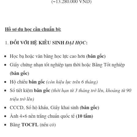
(~13.280.000 VND)
Hồ sơ du học cần chuẩn bị:
ĐỐI VỚI HỆ KIỀU SINH
:
ĐẠI HỌC
(bản gốc)
Học bạ hoặc văn bằng học lực cao hơn
Giấy chứng nhạn tốt nghiệp tạm thời hoặc Bằng Tốt nghiệp
(bản gốc)
bản gốc
Hộ chiếu
(còn hiệu lực trên 6 tháng)
bản gốc
Sổ tiết kiệm
(thời hạn từ 3 tháng trở lên, khoảng từ 90
triệu trở lên)
(bản gốc)
CCCD, Sổ hộ khẩu, Giấy khai sinh
(10 tấm)
Ảnh 4×6 nền trắng chuẩn quốc tế
TOCFL
Bằng
(nếu có)