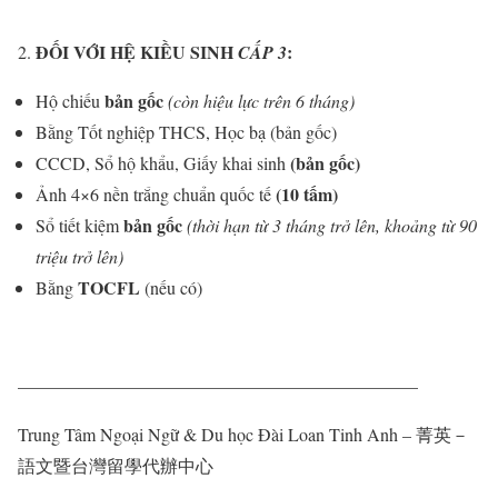
ĐỐI VỚI HỆ KIỀU SINH
:
CẤP 3
bản gốc
Hộ chiếu
(còn hiệu lực trên 6 tháng)
Bằng Tốt nghiệp THCS, Học bạ (bản gốc)
(bản gốc)
CCCD, Sổ hộ khẩu, Giấy khai sinh
(10 tấm)
Ảnh 4×6 nền trắng chuẩn quốc tế
bản gốc
Sổ tiết kiệm
(thời hạn từ 3 tháng trở lên, khoảng từ 90
triệu trở lên)
TOCFL
Bằng
(nếu có)
——————————————————————–
Trung Tâm Ngoại Ngữ & Du học Đài Loan Tinh Anh – 菁英－
語文暨台灣留學代辦中心