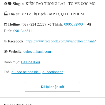
👁‍🗨 𝐒𝐥𝐨𝐠𝐚𝐧: KIẾN TẠO TƯƠNG LAI – TÔ VẼ ƯỚC MƠ.
🏭
Đ𝐢̣𝐚 𝐜𝐡ỉ: 62 Lê Thị Bạch Cát P.13, Q.11, TP.HCM
☎️ 𝐇𝐨𝐭𝐥𝐢𝐧𝐞: (028) 224 22227
📲
Thành:
0906782993
– 📲
Dinh:
0901346311
❇️ 𝐅𝐚𝐜𝐞𝐛𝐨𝐨𝐤:
https://www.facebook.com/tuvanduhoctinhanh/
🌍
𝐖𝐞𝐛𝐬𝐢𝐭𝐞:
duhoctinhanh.com
Danh mục:
Hệ Hoa Kiều
Thẻ:
du hoc he hoa kieu
,
duhoctinhanh
Để lại nhận xét
Du học Tinh Anh