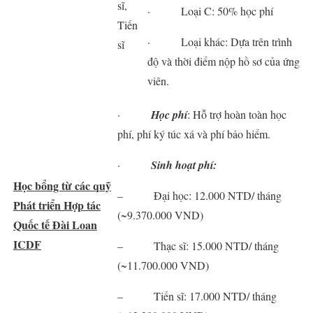
sĩ,
· Loại C: 50% học phí
Tiến
· Loại khác: Dựa trên trình
sĩ
độ và thời điểm nộp hồ sơ của ứng
viên.
·
Học phí
: Hỗ trợ hoàn toàn học
phí, phí ký túc xá và phí bảo hiểm.
·
Sinh hoạt phí:
Học bổng từ các quỹ
– Đại học: 12.000 NTD/ tháng
Phát triển Hợp tác
(~9.370.000 VND)
Quốc tế Đài Loan
ICDF
– Thạc sĩ: 15.000 NTD/ tháng
(~11.700.000 VND)
– Tiến sĩ: 17.000 NTD/ tháng