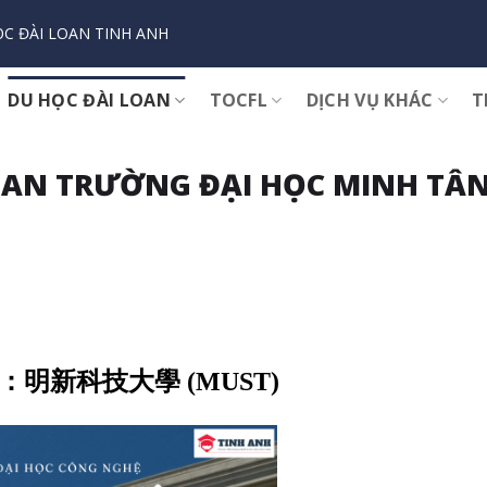
C ĐÀI LOAN TINH ANH
DU HỌC ĐÀI LOAN
TOCFL
DỊCH VỤ KHÁC
T
UAN TRƯỜNG ĐẠI HỌC MINH TÂ
h Tân：明新科技大學 (MUST)