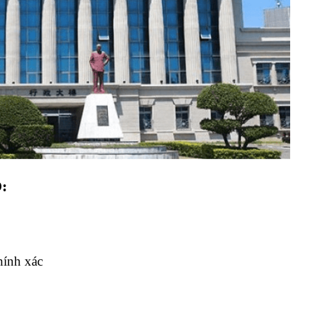
O:
hính xác