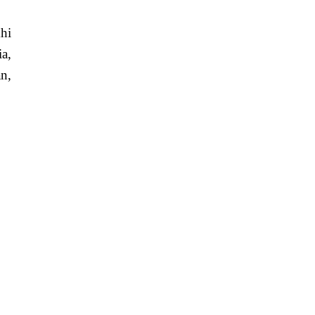
khi
a,
n,