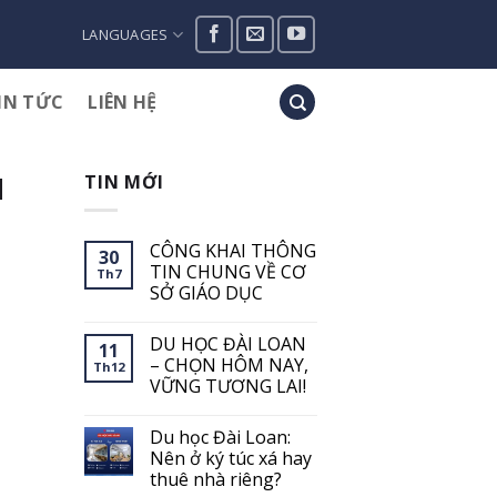
LANGUAGES
IN TỨC
LIÊN HỆ
N
TIN MỚI
CÔNG KHAI THÔNG
30
TIN CHUNG VỀ CƠ
Th7
SỞ GIÁO DỤC
Không
có
DU HỌC ĐÀI LOAN
bình
11
luận
– CHỌN HÔM NAY,
Th12
ở
VỮNG TƯƠNG LAI!
CÔNG
KHAI
Không
THÔNG
có
TIN
Du học Đài Loan:
bình
CHUNG
luận
Nên ở ký túc xá hay
VỀ
ở
CƠ
thuê nhà riêng?
DU
SỞ
HỌC