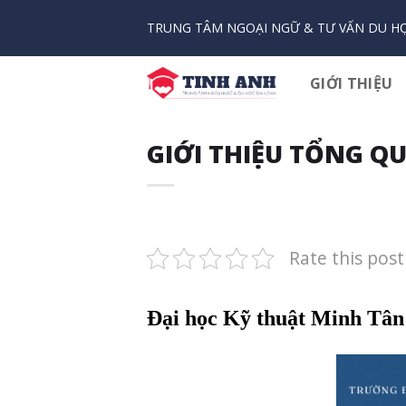
Bỏ
TRUNG TÂM NGOẠI NGỮ & TƯ VẤN DU HỌ
qua
nội
dung
GIỚI THIỆU
GIỚI THIỆU TỔNG Q
Rate this post
Đại học Kỹ thuật Min