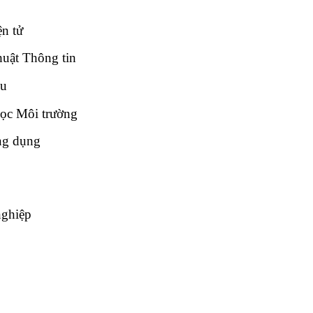
n tử
uật Thông tin
ệu
ọc Môi trường
ng dụng
nghiệp