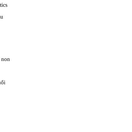
ics
ầu
m non
uổi