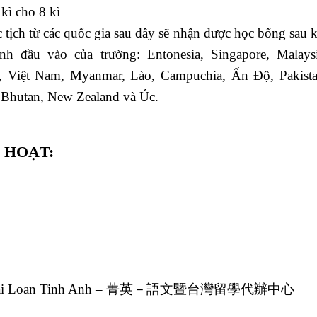
kì cho 8 kì
 tịch từ các quốc gia sau đây sẽ nhận được học bổng sau 
nh đầu vào của trường: Entonesia, Singapore, Malaysi
ei, Việt Nam, Myanmar, Lào, Campuchia, Ấn Độ, Pakista
, Bhutan, New Zealand và Úc.
H HOẠT:
———————–
học Đài Loan Tinh Anh – 菁英－語文暨台灣留學代辦中心