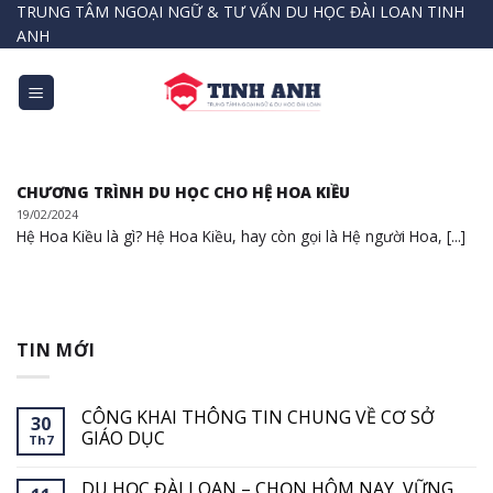
Bỏ
TRUNG TÂM NGOẠI NGỮ & TƯ VẤN DU HỌC ĐÀI LOAN TINH
ANH
qua
nội
dung
CHƯƠNG TRÌNH DU HỌC CHO HỆ HOA KIỀU
19/02/2024
Hệ Hoa Kiều là gì? Hệ Hoa Kiều, hay còn gọi là Hệ người Hoa, [...]
TIN MỚI
CÔNG KHAI THÔNG TIN CHUNG VỀ CƠ SỞ
30
GIÁO DỤC
Th7
Không
có
DU HỌC ĐÀI LOAN – CHỌN HÔM NAY, VỮNG
bình