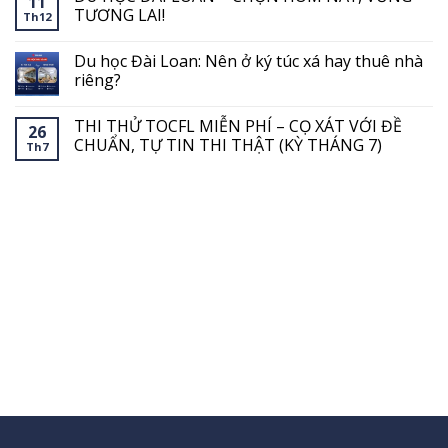
11
luận
TƯƠNG LAI!
Th12
ở
CÔNG
Không
KHAI
có
Du học Đài Loan: Nên ở ký túc xá hay thuê nhà
THÔNG
bình
TIN
luận
riêng?
CHUNG
ở
VỀ
DU
Không
CƠ
HỌC
có
THI THỬ TOCFL MIỄN PHÍ – CỌ XÁT VỚI ĐỀ
SỞ
ĐÀI
bình
26
GIÁO
LOAN
luận
CHUẨN, TỰ TIN THI THẬT (KỲ THÁNG 7)
Th7
DỤC
–
ở
CHỌN
Du
Không
HÔM
học
có
NAY,
Đài
bình
VỮNG
Loan:
luận
TƯƠNG
Nên
ở
LAI!
ở
THI
ký
THỬ
túc
TOCFL
xá
MIỄN
hay
PHÍ
thuê
–
nhà
CỌ
riêng?
XÁT
VỚI
ĐỀ
CHUẨN,
TỰ
TIN
THI
THẬT
(KỲ
THÁNG