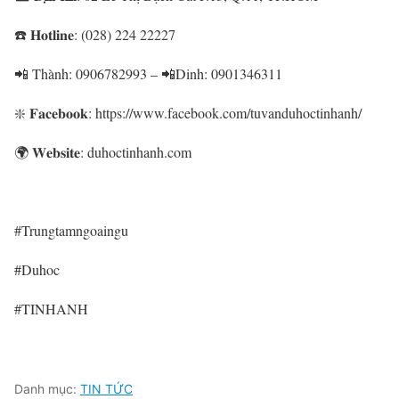
☎️ 𝐇𝐨𝐭𝐥𝐢𝐧𝐞: (028) 224 22227
📲 Thành: 0906782993 – 📲Dinh: 0901346311
❇️ 𝐅𝐚𝐜𝐞𝐛𝐨𝐨𝐤: https://www.facebook.com/tuvanduhoctinhanh/
🌍 𝐖𝐞𝐛𝐬𝐢𝐭𝐞: duhoctinhanh.com
#Trungtamngoaingu
#Duhoc
#TINHANH
Danh mục:
TIN TỨC