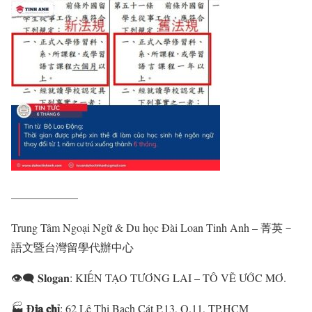
——————
Trung Tâm Ngoại Ngữ & Du học Đài Loan Tinh Anh – 菁英－
語文暨台灣留學代辦中心
👁‍🗨 𝐒𝐥𝐨𝐠𝐚𝐧: KIẾN TẠO TƯƠNG LAI – TÔ VẼ ƯỚC MƠ.
Đ𝐢̣𝐚 𝐜𝐡ỉ
🏭
: 62 Lê Thị Bạch Cát P.13, Q.11, TP.HCM