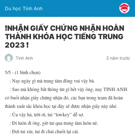
Du học Tinh Anh
❗️NHẬN GIẤY CHỨNG NHẬN HOÀN
THÀNH KHÓA HỌC TIẾNG TRUNG
2023 ❗️
Tinh Anh
3 năm trước
5/5 - (1 bình chọn)
: Nay ngày gì mà trung tâm đông vui vậy bà.
: Sao mà không bắt thông tin gì hết vậy ông, nay TINH ANH
có buổi nhận giấy chứng nhận đó, các bạn trong team đã hoàn
thành xuất sắc khóa học tại đây sẽ được nhận giấy này nhé.
: Ủa vậy hả, trời ơi, tui “lowkey” dễ sợ.
: Đi luôn đi ông, giờ tui qua trung tâm luôn nè.
: Đợi tui xíu, tui đi chải chuốt lại cái.